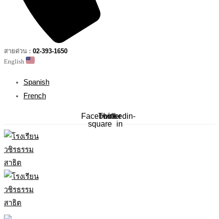
สายด่วน :
02-393-1650
English
Spanish
French
Facebook-
Twitter
Linkedin-
square
in