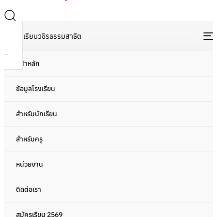
T
N
หน้าหลัก
Archive
ข้อมูลโรงเรียน
สำหรับนักเรียน
0 events found.
สำหรับครู
ปฏิทินโรงเรียน
หน่วยงาน
สามารถเพิ่มกิจกรรมลงใน Calendar บนอุปกรณ์ของคุณได้
ติดต่อเรา
There are no upcoming events.
สมัครเรียน 2569