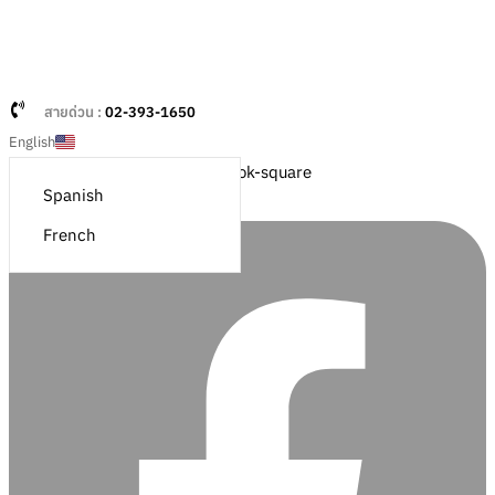
Skip links
Skip to primary navigation
Skip to content
สายด่วน :
02-393-1650
English
Facebook-square
Spanish
French