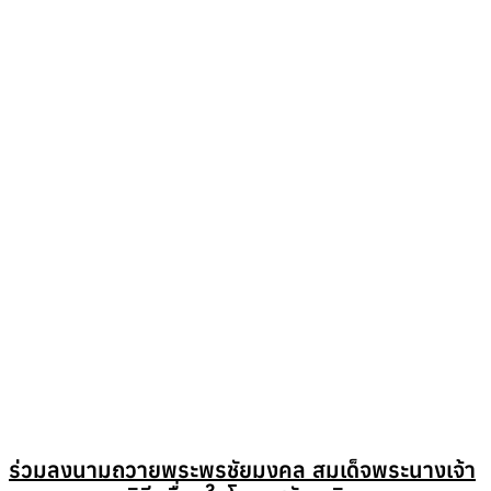
ร่วมลงนามถวายพระพรชัยมงคล สมเด็จพระนางเจ้า