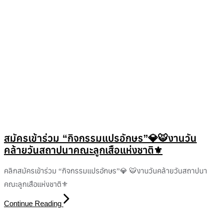
สมัครเข้าร่วม “กิจกรรมแปรอักษร”💎🐯งานวัน
คล้ายวันสถาปนาคณะลูกเสือแห่งชาติ⚜️
คลิกสมัครเข้าร่วม “กิจกรรมแปรอักษร”💎 🐯งานวันคล้ายวันสถาปนา
คณะลูกเสือแห่งชาติ⚜️
Continue Reading