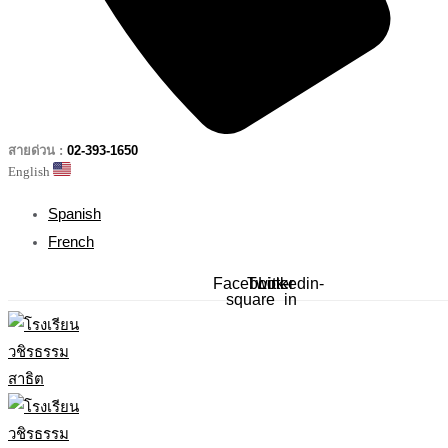
สายด่วน :
02-393-1650
English
Spanish
French
Facebook-
Twitter
Linkedin-
square
in