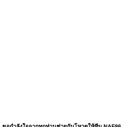
ขอกำลังใจจากทุกท่านช่วยกันโหวตให้ทีม NAF86