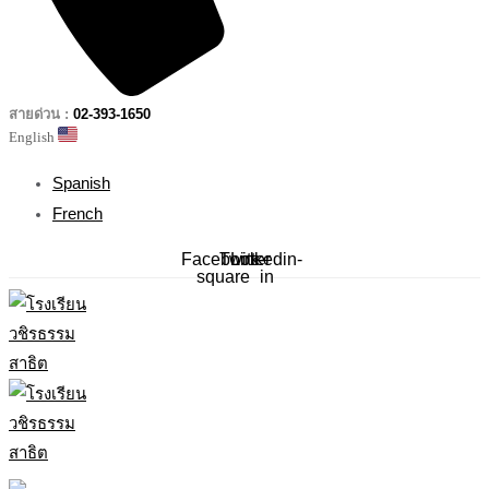
สายด่วน :
02-393-1650
English
Spanish
French
Facebook-
Twitter
Linkedin-
square
in