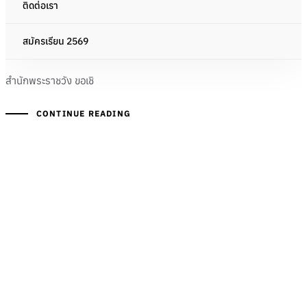
ขอเชิญชวนประชาชนร่วมลงนามถวายพระพร
ติดต่อเรา
ชัยมงคล พระบาทสมเด็จพระเจ้าอยู่หัว เนื่องในโอกาส
วันเฉลิมพระชนมพรรษา วันที่ ๒๘ กรกฎาคม ๒๕๖๘
สมัครเรียน 2569
ผ่านระบบออนไลน์
สำนักพระราชวัง ขอเชิ
CONTINUE READING