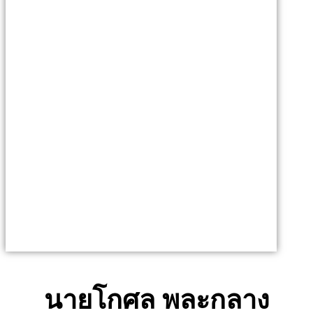
นายโกศล พละกลาง