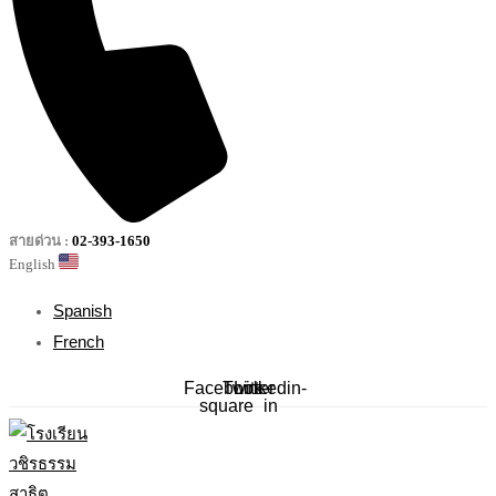
สายด่วน :
02-393-1650
English
Spanish
French
Facebook-
Twitter
Linkedin-
square
in