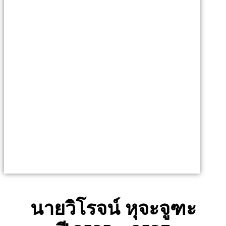
นายวิโรจน์ หุจะจูฑะ