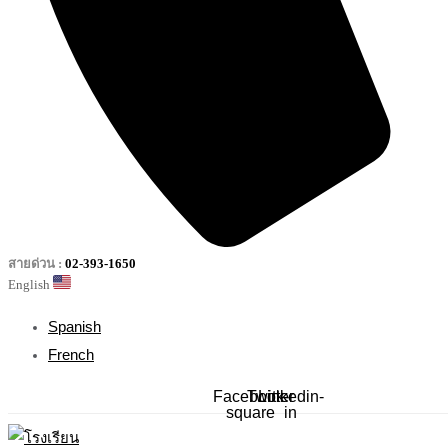
สายด่วน :
02-393-1650
English
Spanish
French
Facebook-
Twitter
Linkedin-
square
in