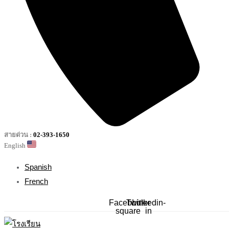
สายด่วน :
02-393-1650
English
Spanish
French
Facebook-
Twitter
Linkedin-
square
in