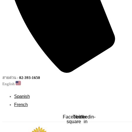
สายด่วน :
02-393-1650
English
Spanish
French
Facebook-
Twitter
Linkedin-
square
in